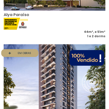
Alya Paraíso
44m², e 51m²
1 e 2 dorms
EM OBRAS