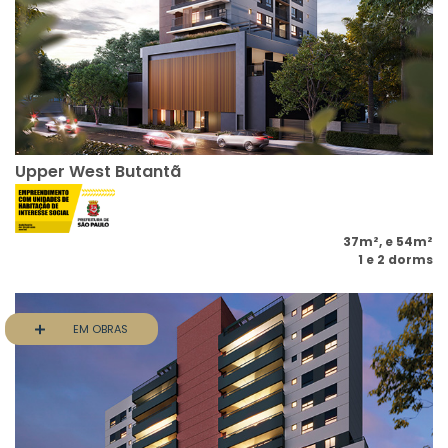
Upper West Butantã
37m², e 54m²
1 e 2 dorms
EM OBRAS