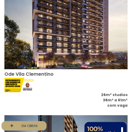
Ode Vila Clementino
26m² studios
38m² a 61m²
com vaga
EM OBRAS